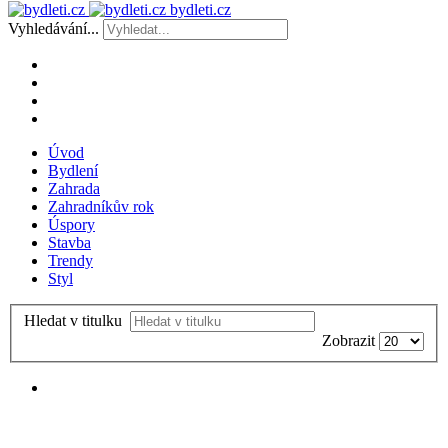
bydleti.cz
Vyhledávání...
Úvod
Bydlení
Zahrada
Zahradníkův rok
Úspory
Stavba
Trendy
Styl
Hledat v titulku
Zobrazit