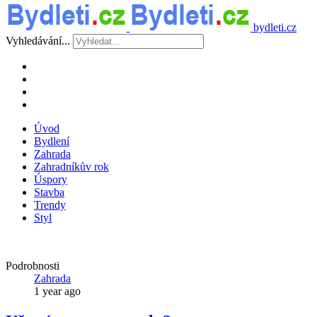
bydleti.cz
Vyhledávání...
Úvod
Bydlení
Zahrada
Zahradníkův rok
Úspory
Stavba
Trendy
Styl
Podrobnosti
Zahrada
1 year ago