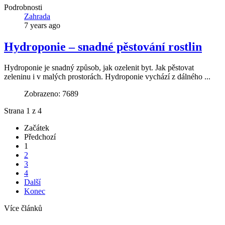
Podrobnosti
Zahrada
7 years ago
Hydroponie – snadné pěstování rostlin
Hydroponie je snadný způsob, jak ozelenit byt. Jak pěstovat
zeleninu i v malých prostorách. Hydroponie vychází z dálného ...
Zobrazeno: 7689
Strana 1 z 4
Začátek
Předchozí
1
2
3
4
Další
Konec
Více článků