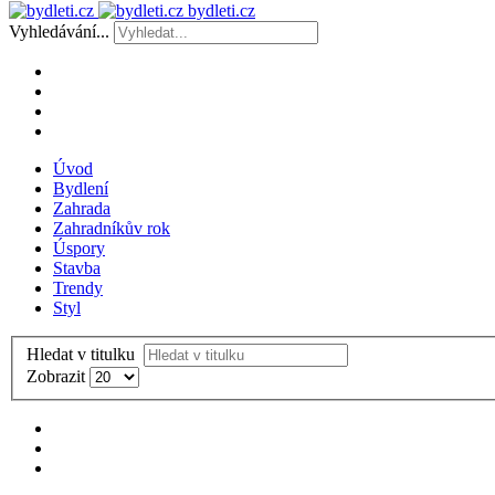
bydleti.cz
Vyhledávání...
Úvod
Bydlení
Zahrada
Zahradníkův rok
Úspory
Stavba
Trendy
Styl
Hledat v titulku
Zobrazit