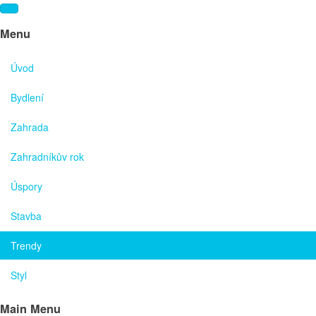
Menu
Úvod
Bydlení
Zahrada
Zahradníkův rok
Úspory
Stavba
Trendy
Styl
Main Menu