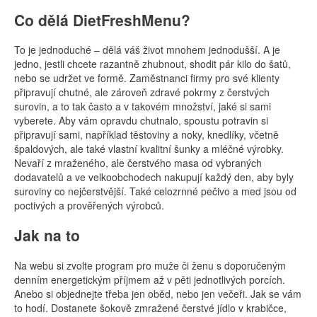
Co dělá DietFreshMenu?
To je jednoduché – dělá váš život mnohem jednodušší. A je
jedno, jestli chcete razantně zhubnout, shodit pár kilo do šatů,
nebo se udržet ve formě. Zaměstnanci firmy pro své klienty
připravují chutné, ale zároveň zdravé pokrmy z čerstvých
surovin, a to tak často a v takovém množství, jaké si sami
vyberete. Aby vám opravdu chutnalo, spoustu potravin si
připravují sami, například těstoviny a noky, knedlíky, včetně
špaldových, ale také vlastní kvalitní šunky a mléčné výrobky.
Nevaří z mraženého, ale čerstvého masa od vybraných
dodavatelů a ve velkoobchodech nakupují každý den, aby byly
suroviny co nejčerstvější. Také celozrnné pečivo a med jsou od
poctivých a prověřených výrobců.
Jak na to
Na webu si zvolte program pro muže či ženu s doporučeným
denním energetickým příjmem až v pěti jednotlivých porcích.
Anebo si objednejte třeba jen oběd, nebo jen večeři. Jak se vám
to hodí. Dostanete šokově zmražené čerstvé jídlo v krabičce,