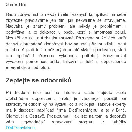
Share This
Řadu zdravotních a někdy i velmi vážných komplikací na sebe
zbytečně přivoláváme jen tím, jak nekvalitně se stravujeme.
Nadváha je známý problém, ale někdy je problémem i
podvýživa, a to dokonce u osob, které s hmotností bojují.
Nestačí jen jíst, je třeba jíst správně. Přiznejme si, že těch, kteří
dokáží dlouhodobě dodržovat bez pomoci přísnou dietu, není
mnoho. A platí to i o některých amatérských sportovcích, kteří
pro optimální tělesnou výkonnost potřebují konzumovat
vyvážený poměr sacharidů, bílkovin a tuků s doporučenou
energetickou hodnotou.
Zeptejte se odborníků
Při hledání informací na internetu často najdete zcela
protichůdná doporučení. Proto je vhodnější poradit se
skutečnými odborníky na výživu, co a kolik jíst. Takové experty
má k dispozici například firma DietFreshMenu, a to v Brně,
Olomouci a Ostravě. Prozkoumají, jak jste na tom, a doporučí
vám nejvhodnější stravovací program z nabídky
DietFreshMenu
.