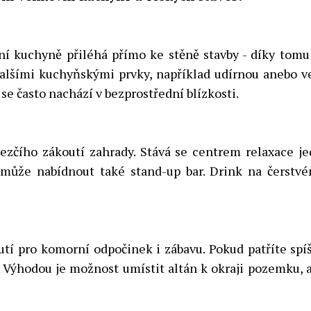
vní kuchyně přiléhá přímo ke stěně stavby - díky tom
s dalšími kuchyňskými prvky, například udírnou anebo
se často nachází v bezprostřední blízkosti.
čího zákoutí zahrady. Stává se centrem relaxace je
může nabídnout také stand-up bar. Drink na čerstvé
í pro komorní odpočinek i zábavu. Pokud patříte spíše 
vé. Výhodou je možnost umístit altán k okraji pozemku,