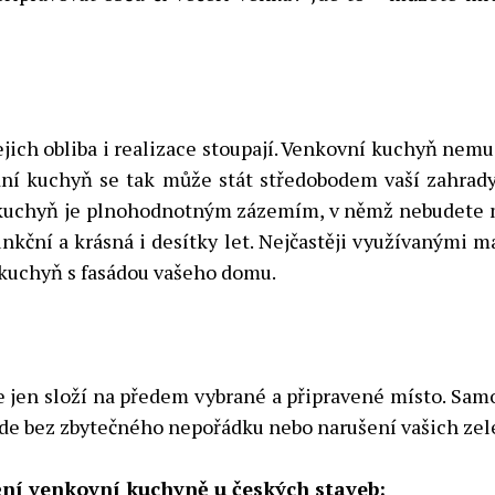
jejich obliba i realizace stoupají. Venkovní kuchyň nem
radní kuchyň se tak může stát středobodem vaší zahrad
 kuchyň je plnohodnotným zázemím, v němž nebudete m
ní a krásná i desítky let. Nejčastěji využívanými mat
kuchyň s fasádou vašeho domu.
se jen složí na předem vybrané a připravené místo. Sa
jde bez zbytečného nepořádku nebo narušení vašich zel
ění venkovní kuchyně u českých staveb: