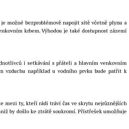
u je možné bezproblémově napojit sítě včetně plynu a
 venkovním krbem. Výhodou je také dostupnost zázemí
dnotlivců i setkávání s přáteli a hlavním venkovním
m vzduchu například u vodního prvku bude patřit k
mezi ty, kteří rádi tráví čas ve skrytu nejrůznějších
 aniž by došlo ke ztrátě soukromí. Přístřešek umožňuje