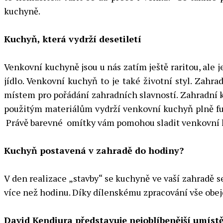
kuchyně.
Kuchyň, která vydrží desetiletí
Venkovní kuchyně jsou u nás zatím ještě raritou, ale 
jídlo. Venkovní kuchyň to je také životní styl. Zah
místem pro pořádání zahradních slavností. Zahradní
použitým materiálům vydrží venkovní kuchyň plně funkč
Právě barevné omítky vám pomohou sladit venkovní 
Kuchyň postavená v zahradě do hodiny?
V den realizace „stavby“ se kuchyně ve vaší zahradě 
více než hodinu. Díky dílenskému zpracování vše obe
David Kendiura představuje nejoblíbenější umíst