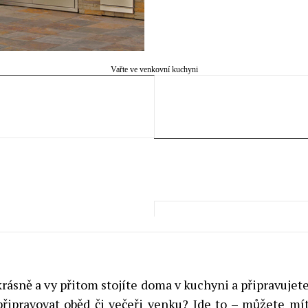
Vařte ve venkovní kuchyni
krásně a vy přitom stojíte doma v kuchyni a připravuje
 připravovat oběd či večeři venku? Jde to – můžete m