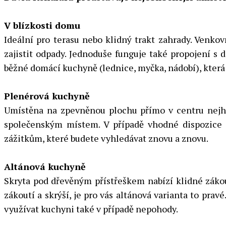
V blízkosti domu
Ideální pro terasu nebo klidný trakt zahrady. Venko
zajistit odpady. Jednoduše funguje také propojení 
běžné domácí kuchyně (lednice, myčka, nádobí), která 
Plenérová kuchyně
Umístěna na zpevněnou plochu přímo v centru nejhez
společenským místem. V případě vhodné dispozice 
zážitkům, které budete vyhledávat znovu a znovu.
Altánová kuchyně
Skryta pod dřevěným přístřeškem nabízí klidné zákout
zákoutí a skrýší, je pro vás altánová varianta to pra
využívat kuchyni také v případě nepohody.