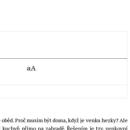
aA
te oběd. Proč musím být doma, když je venku hezky? Ale
ít kuchyň přímo na zahradě. Řešením je tzv. venkovní