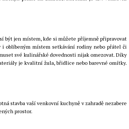
usí být jen místem, kde si můžete příjemně připravovat
y i oblíbeným místem setkávání rodiny nebo přátel či
uset své kulinářské dovednosti nijak omezovat. Díky
eriály je kvalitní žula, břidlice nebo barevné omítky.
motná stavba vaší venkovní kuchyně v zahradě nezabere
ených prostor.