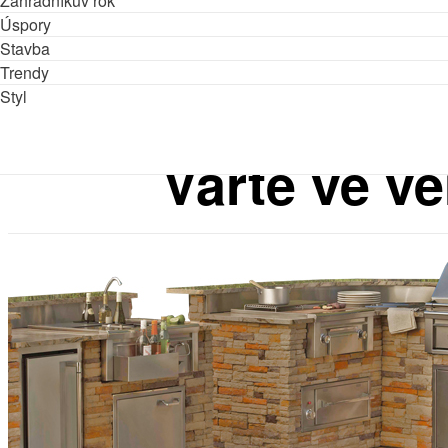
Zahradníkův rok
Úspory
Stavba
Trendy
Styl
Vařte ve v