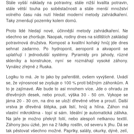
Stále vyšší náklady na potraviny, stále nižší kvalita potravin,
stále větší touha po soběstačnosti a stále menší množství
volného času nás nutí hledat moderní metody zahrádkaření.
Taky zmenšují pozemky kolem domů.
Proto lidé hledají nové, účinnější metody zahrádkaření. Ne
všechno se zhoršuje. Naopak, rodiny dnes na sídlištích zakládají
potravinová družstva. Kompost a kvalitní koňský hnůj jde dnes
sehnat zadarmo. Po hydroponii, aeroponii a akvaponii se
uplatňují i jednodušší systémy. Pyramidy pro jahody, různé
skleníky a konstrukce, nyní se rozmáhají vysoké záhony.
Vynález zřejmě z Ruska.
Logiku to má. Je to jako by pařeniště, ovšem vyvýšené. Uvádí
se, že výnosnost se zvyšuje o 100 % proti běžným záhonkům. A
to je zajímavé. Ale bude to asi mnohem více. Jde o ohradu ze
dřevěných desek, nebo proutí, výška 30 - 50 cm. Vykope se
jáma 20 - 30 cm, na dno se uloží dřevěné větve a proutí. Další
vrstva je dřevěná štěpka, pak listí, hnůj a hlína. Záhon má
vlastní mikroklima - topí si sám. Ideální je automatická zálivka.
Na jaře je možno překrýt folií, nebo alespoň netkanou textilí.
Záhony jsou úzké, jen na 2 řádky rostlin, od severu k jihu. Dá se
tak pěstovat všechno možné. Papriky, saláty, okurky, dýně, zelí,