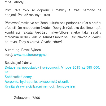
řepa, jahody,…
První dva roky se doporučují rostliny 1. trati, náročné na
hnojení. Pak až rostliny 2. trati.
Pěstování rostlin ve smíšené kultuře pak podporuje růst a chrání
před silným napadením škůdci. Dobrých výsledků docílíme např.
kombinací rajčata /petržel, mrkev/cibule anebo taky salát /
ředkvička kerblík. Jde o samozásobitelství, ale hlavně o kvalitu
potravin. Tedy o zdraví. O vaše zdraví.
Autor: Ing. Pavel Sýkora
zdroj:
www.masterenergy.cz
Související články:
Dotace na novostavby i svépomocí. V roce 2015 až 585 000,-
Kč
Soběstačné domy
Aerponie, hydroponie, akvaponický skleník
Kvalita stravy a civilzační nemoci. Homocystein
Zobrazeno: 7206