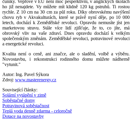
čuníky. Vepřové v EU není moc pesperktivní, v anglických školách
ho již nenajdete. Vy můžete mít klidně 120 kg pstruhů. Ti rostou
rychle. Z 10 cm na 30 cm za půl roku. Díky obrovskému navýšení
chovu ryb v Akvakulturách, které se právě nyní děje, po 10 000
letech, dochází k Zemědělské revoluci. Opravdu nemusíte jíst jen
marketovou stravu. Stále více lidí zjišťuje, že to, co jíte, má
obrovský vliv na vaše zdraví. Dnes opravdu dochází k velkým
společenským změnám. Zemědělské revoluci, potravinové revoluci
a energetické revoluci.
Kvalita není o ceně, ani značce, ale o sladění, volbě a výběru.
Novostavbu, i rekonstrukci rodinného domu můžete nádherně
"vytunit."
Autor: Ing. Pavel Sýkora
Zdroj:
www.masterenergy.cz
Související články:
Solární vytápění v zimě
Soběstačné domy
Potravinová soběstačnost
Teplá voda denně zdarma - celoročně
Dotace na novostavby