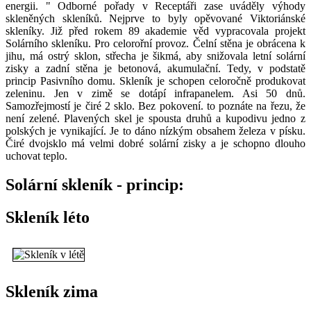
energii. " Odborné pořady v Receptáři zase uváděly výhody
skleněných skleníků. Nejprve to byly opěvované Viktoriánské
skleníky. Již před rokem 89 akademie věd vypracovala projekt
Solárního skleníku. Pro celorořní provoz. Čelní stěna je obrácena k
jihu, má ostrý sklon, střecha je šikmá, aby snižovala letní solární
zisky a zadní stěna je betonová, akumulační. Tedy, v podstatě
princip Pasivního domu. Skleník je schopen celoročně produkovat
zeleninu. Jen v zimě se dotápí infrapanelem. Asi 50 dnů.
Samozřejmostí je čiré 2 sklo. Bez pokovení. to poznáte na řezu, že
není zelené. Plavených skel je spousta druhů a kupodivu jedno z
polských je vynikající. Je to dáno nízkým obsahem železa v písku.
Čiré dvojsklo má velmi dobré solární zisky a je schopno dlouho
uchovat teplo.
Solární skleník - princip:
Skleník léto
Skleník zima