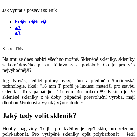
Jak vybrat a postavit skleník
Re�im �ten�
aA
aA
Share This
Na trhu se dnes nabízí všechno možné. Skleněné skleníky, skleníky
z komůrkového plastu, fóliovníky a podobně. Co je pro vás
nejvýhodnější?
Ing. Novák, ředitel průmyslovky, nám v předmětu Strojírenská
technologie, říkal: "16 mm T profil je luxusní materiál pro stavbu
skleníku. To si pamatujte." To bylo před rokem 89. Faktem je, že
skleněné skleníky z té doby, případně porevoluční výroba, mají
dlouhou životnost a vysoký výnos dodnes.
Jaký tedy volit skleník?
Hobby magazíny říkají:" pro květiny je lepší sklo, pro zeleninu
polykarbonát. Pro vytápěné skleníky opět polykarbonát - šetří