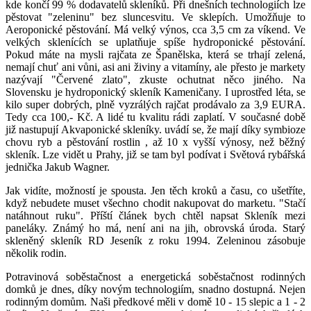
kde končí 99 % dodavatelů skleníků. Při dnešních technologiích lze
pěstovat "zeleninu" bez sluncesvitu. Ve sklepích. Umožňuje to
Aeroponické pěstování. Má velký výnos, cca 3,5 cm za víkend. Ve
velkých sklenících se uplatňuje spíše hydroponické pěstování.
Pokud máte na mysli rajčata ze Španělska, která se trhají zelená,
nemají chuť ani vůni, asi ani živiny a vitamíny, ale přesto je markety
nazývají "Červené zlato", zkuste ochutnat něco jiného. Na
Slovensku je hydroponický skleník Kameničany. I uprostřed léta, se
kilo super dobrých, plně vyzrálých rajčat prodávalo za 3,9 EURA.
Tedy cca 100,- Kč. A lidé tu kvalitu rádi zaplatí. V současné době
již nastupují Akvaponické skleníky. uvádí se, že mají díky symbioze
chovu ryb a pěstování rostlin , až 10 x vyšší výnosy, než běžný
skleník. Lze vidět u Prahy, již se tam byl podívat i Světová rybářská
jednička Jakub Wagner.
Jak vidíte, možností je spousta. Jen těch kroků a času, co ušetříte,
když nebudete muset všechno chodit nakupovat do marketu. "Stačí
natáhnout ruku". Příští článek bych chtěl napsat Skleník mezi
paneláky. Známý ho má, není ani na jih, obrovská úroda. Starý
skleněný skleník RD Jeseník z roku 1994. Zeleninou zásobuje
několik rodin.
Potravinová soběstačnost a energetická soběstačnost rodinných
domků je dnes, díky novým technologiím, snadno dostupná. Nejen
rodinným domům. Naši předkové měli v domě 10 - 15 slepic a 1 - 2