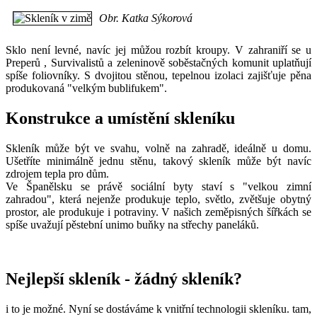
Obr. Katka Sýkorová
Sklo není levné, navíc jej můžou rozbít kroupy. V zahraniří se u
Preperů , Survivalistů a zeleninově soběstačných komunit uplatňují
spíše foliovníky. S dvojitou stěnou, tepelnou izolaci zajišťuje pěna
produkovaná "velkým bublifukem".
Konstrukce a umístění skleníku
Skleník může být ve svahu, volně na zahradě, ideálně u domu.
Ušetříte minimálně jednu stěnu, takový skleník může být navíc
zdrojem tepla pro dům.
Ve Španělsku se právě sociální byty staví s "velkou zimní
zahradou", která nejenže produkuje teplo, světlo, zvětšuje obytný
prostor, ale produkuje i potraviny. V našich zeměpisných šířkách se
spíše uvažují pěstební unimo buňky na střechy paneláků.
Nejlepší skleník - žádný skleník?
i to je možné. Nyní se dostáváme k vnitřní technologii skleníku. tam,