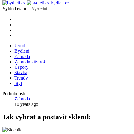
bydleti.cz
Vyhledávání...
Úvod
Bydlení
Zahrada
Zahradníkův rok
Úspory
Stavba
Trendy
Styl
Podrobnosti
Zahrada
10 years ago
Jak vybrat a postavit skleník