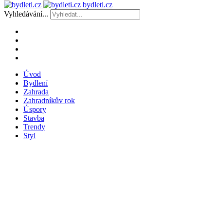
bydleti.cz
Vyhledávání...
Úvod
Bydlení
Zahrada
Zahradníkův rok
Úspory
Stavba
Trendy
Styl