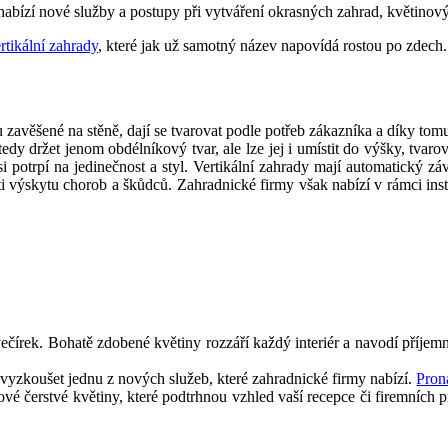
nabízí nové služby a postupy při vytváření okrasných zahrad, květinový
rtikální zahrady
, které jak už samotný název napovídá rostou po zdech.
u zavěšené na stěně, dají se tvarovat podle potřeb zákazníka a díky tom
tedy držet jenom obdélníkový tvar, ale lze jej i umístit do výšky, tvar
si potrpí na jedinečnost a styl. Vertikální zahrady mají automatický zá
oti výskytu chorob a škůdců. Zahradnické firmy však nabízí v rámci instal
 večírek. Bohatě zdobené květiny rozzáří každý interiér a navodí příj
 vyzkoušet jednu z nových služeb, které zahradnické firmy nabízí.
Pron
vé čerstvé květiny, které podtrhnou vzhled vaší recepce či firemních pro