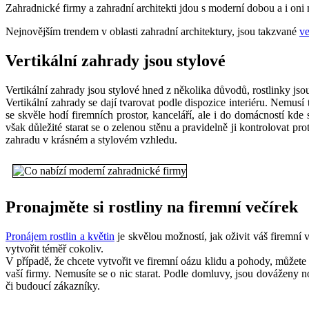
Zahradnické firmy a zahradní architekti jdou s moderní dobou a i oni 
Nejnovějším trendem v oblasti zahradní architektury, jsou takzvané
ve
Vertikální zahrady jsou stylové
Vertikální zahrady jsou stylové hned z několika důvodů, rostlinky jso
Vertikální zahrady se dají tvarovat podle dispozice interiéru. Nemusí 
se skvěle hodí firemních prostor, kanceláří, ale i do domácností kde 
však důležité starat se o zelenou stěnu a pravidelně ji kontrolovat pr
zahradu v krásném a stylovém vzhledu.
Pronajměte si rostliny na firemní večírek
Pronájem rostlin a květin
je skvělou možností, jak oživit váš firemní
vytvořit téměř cokoliv.
V případě, že chcete vytvořit ve firemní oázu klidu a pohody, můžete
vaší firmy. Nemusíte se o nic starat. Podle domluvy, jsou dováženy no
či budoucí zákazníky.