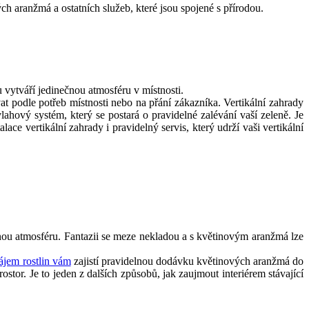
ch aranžmá a ostatních služeb, které jsou spojené s přírodou.
u vytváří jedinečnou atmosféru v místnosti.
ovat podle potřeb místnosti nebo na přání zákazníka. Vertikální zahrady
vlahový systém, který se postará o pravidelné zalévání vaší zeleně. Je
ace vertikální zahrady i pravidelný servis, který udrží vaši vertikální
emnou atmosféru. Fantazii se meze nekladou a s květinovým aranžmá lze
ájem rostlin vám
zajistí pravidelnou dodávku květinových aranžmá do
stor. Je to jeden z dalších způsobů, jak zaujmout interiérem stávající