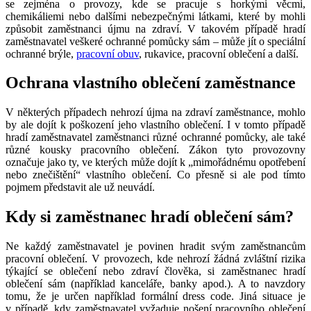
se zejména o provozy, kde se pracuje s horkými věcmi,
chemikáliemi nebo dalšími nebezpečnými látkami, které by mohli
způsobit zaměstnanci újmu na zdraví. V takovém případě hradí
zaměstnavatel veškeré ochranné pomůcky sám – může jít o speciální
ochranné brýle,
pracovní obuv
, rukavice, pracovní oblečení a další.
Ochrana vlastního oblečení zaměstnance
V některých případech nehrozí újma na zdraví zaměstnance, mohlo
by ale dojít k poškození jeho vlastního oblečení. I v tomto případě
hradí zaměstnavatel zaměstnanci různé ochranné pomůcky, ale také
různé kousky pracovního oblečení. Zákon tyto provozovny
označuje jako ty, ve kterých může dojít k „mimořádnému opotřebení
nebo znečištění“ vlastního oblečení. Co přesně si ale pod tímto
pojmem představit ale už neuvádí.
Kdy si zaměstnanec hradí oblečení sám?
Ne každý zaměstnavatel je povinen hradit svým zaměstnancům
pracovní oblečení. V provozech, kde nehrozí žádná zvláštní rizika
týkající se oblečení nebo zdraví člověka, si zaměstnanec hradí
oblečení sám (například kanceláře, banky apod.). A to navzdory
tomu, že je určen například formální dress code. Jiná situace je
v případě, kdy zaměstnavatel vyžaduje nošení pracovního oblečení