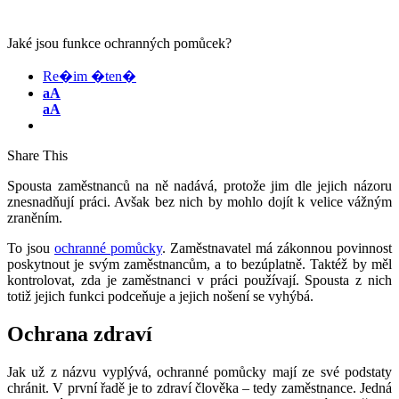
Jaké jsou funkce ochranných pomůcek?
Re�im �ten�
aA
aA
Share This
Spousta zaměstnanců na ně nadává, protože jim dle jejich názoru
znesnadňují práci. Avšak bez nich by mohlo dojít k velice vážným
zraněním.
To jsou
ochranné pomůcky
. Zaměstnavatel má zákonnou povinnost
poskytnout je svým zaměstnancům, a to bezúplatně. Taktéž by měl
kontrolovat, zda je zaměstnanci v práci používají. Spousta z nich
totiž jejich funkci podceňuje a jejich nošení se vyhýbá.
Ochrana zdraví
Jak už z názvu vyplývá, ochranné pomůcky mají ze své podstaty
chránit. V první řadě je to zdraví člověka – tedy zaměstnance. Jedná