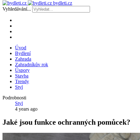
bydleti.cz
Vyhledávání...
Úvod
Bydlení
Zahrada
Zahradníkův rok
Úspory
Stavba
Trendy
Styl
Podrobnosti
Styl
4 years ago
Jaké jsou funkce ochranných pomůcek?