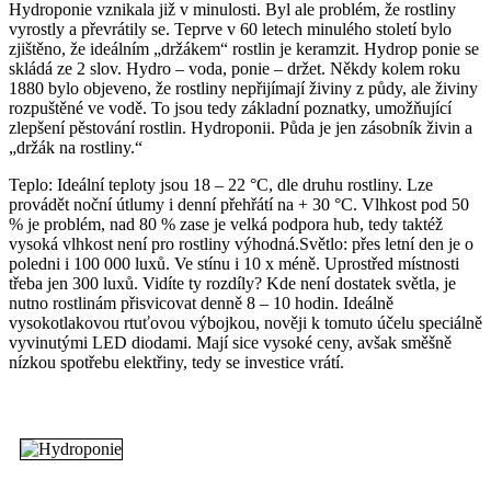
Hydroponie vznikala již v minulosti. Byl ale problém, že rostliny
vyrostly a převrátily se. Teprve v 60 letech minulého století bylo
zjištěno, že ideálním „držákem“ rostlin je keramzit. Hydrop ponie se
skládá ze 2 slov. Hydro – voda, ponie – držet. Někdy kolem roku
1880 bylo objeveno, že rostliny nepřijímají živiny z půdy, ale živiny
rozpuštěné ve vodě. To jsou tedy základní poznatky, umožňující
zlepšení pěstování rostlin. Hydroponii. Půda je jen zásobník živin a
„držák na rostliny.“
Teplo: Ideální teploty jsou 18 – 22 °C, dle druhu rostliny. Lze
provádět noční útlumy i denní přehřátí na + 30 °C. Vlhkost pod 50
% je problém, nad 80 % zase je velká podpora hub, tedy taktéž
vysoká vlhkost není pro rostliny výhodná.Světlo: přes letní den je o
poledni i 100 000 luxů. Ve stínu i 10 x méně. Uprostřed místnosti
třeba jen 300 luxů. Vidíte ty rozdíly? Kde není dostatek světla, je
nutno rostlinám přisvicovat denně 8 – 10 hodin. Ideálně
vysokotlakovou rtuťovou výbojkou, nověji k tomuto účelu speciálně
vyvinutými LED diodami. Mají sice vysoké ceny, avšak směšně
nízkou spotřebu elektřiny, tedy se investice vrátí.