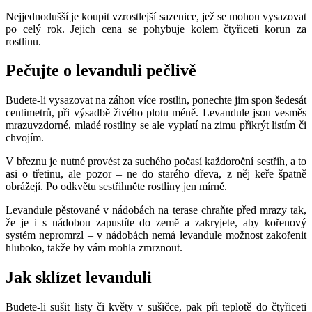
Nejjednodušší je koupit vzrostlejší sazenice, jež se mohou vysazovat
po celý rok. Jejich cena se pohybuje kolem čtyřiceti korun za
rostlinu.
Pečujte o levanduli pečlivě
Budete-li vysazovat na záhon více rostlin, ponechte jim spon šedesát
centimetrů, při výsadbě živého plotu méně. Levandule jsou vesměs
mrazuvzdorné, mladé rostliny se ale vyplatí na zimu přikrýt listím či
chvojím.
V březnu je nutné provést za suchého počasí každoroční sestřih, a to
asi o třetinu, ale pozor – ne do starého dřeva, z něj keře špatně
obrážejí. Po odkvětu sestřihněte rostliny jen mírně.
Levandule pěstované v nádobách na terase chraňte před mrazy tak,
že je i s nádobou zapustíte do země a zakryjete, aby kořenový
systém nepromrzl – v nádobách nemá levandule možnost zakořenit
hluboko, takže by vám mohla zmrznout.
Jak sklízet levanduli
Budete-li sušit listy či květy v sušičce, pak při teplotě do čtyřiceti