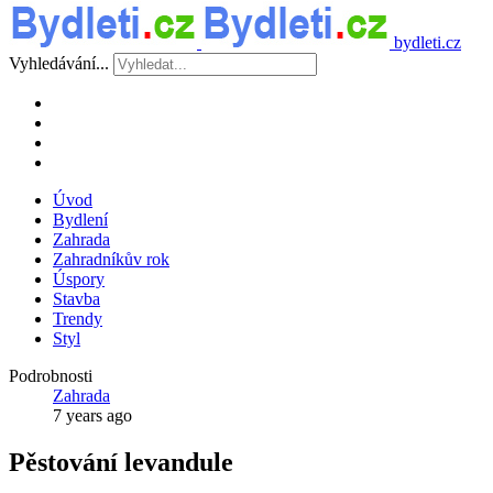
bydleti.cz
Vyhledávání...
Úvod
Bydlení
Zahrada
Zahradníkův rok
Úspory
Stavba
Trendy
Styl
Podrobnosti
Zahrada
7 years ago
Pěstování levandule