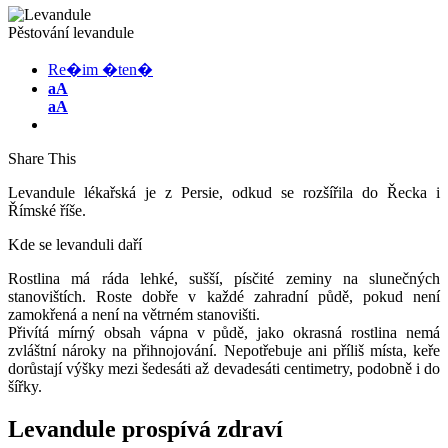
Pěstování levandule
Re�im �ten�
aA
aA
Share This
Levandule lékařská je z Persie, odkud se rozšířila do Řecka i
Římské říše.
Kde se levanduli daří
Rostlina má ráda lehké, sušší, písčité zeminy na slunečných
stanovištích. Roste dobře v každé zahradní půdě, pokud není
zamokřená a není na větrném stanovišti.
Přivítá mírný obsah vápna v půdě, jako okrasná rostlina nemá
zvláštní nároky na přihnojování. Nepotřebuje ani příliš místa, keře
dorůstají výšky mezi šedesáti až devadesáti centimetry, podobně i do
šířky.
Levandule prospívá zdraví