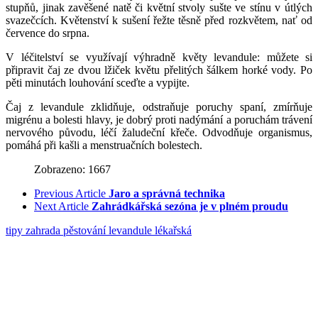
stupňů, jinak zavěšené natě či květní stvoly sušte ve stínu v útlých
svazečcích. Květenství k sušení řežte těsně před rozkvětem, nať od
července do srpna.
V léčitelství se využívají výhradně květy levandule: můžete si
připravit čaj ze dvou lžiček květu přelitých šálkem horké vody. Po
pěti minutách louhování sceďte a vypijte.
Čaj z levandule zklidňuje, odstraňuje poruchy spaní, zmírňuje
migrénu a bolesti hlavy, je dobrý proti nadýmání a poruchám trávení
nervového původu, léčí žaludeční křeče. Odvodňuje organismus,
pomáhá při kašli a menstruačních bolestech.
Zobrazeno: 1667
Previous Article
Jaro a správná technika
Next Article
Zahrádkářská sezóna je v plném proudu
tipy
zahrada
pěstování
levandule lékařská