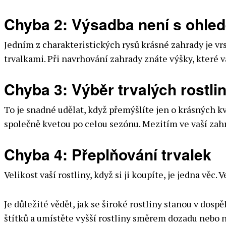
Chyba 2: Výsadba není s ohle
Jedním z charakteristických rysů krásné zahrady je vrs
trvalkami. Při navrhování zahrady znáte výšky, které 
Chyba 3: Výběr trvalých rostli
To je snadné udělat, když přemýšlíte jen o krásných kv
společně kvetou po celou sezónu. Mezitím ve vaší zahra
Chyba 4: Přeplňování trvalek
Velikost vaší rostliny, když si ji koupíte, je jedna věc. 
Je důležité vědět, jak se široké rostliny stanou v dospě
štítků a umístěte vyšší rostliny směrem dozadu nebo n