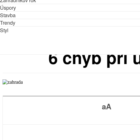
Zahradníkův rok
Úspory
Stavba
Trendy
Styl
6 chyb při 
aA