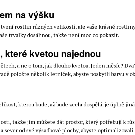
dem na výšku
tvení rostlin různých velikostí, ale vaše krásné rostlin
vaše trvalky dosáhnou, takže není moc co pokazit.
n, které kvetou najednou
ětech, a ne o tom, jak dlouho kvetou. Jeden měsíc? Dva?
dě položte několik letniček, abyste poskytli barvu v ob
Velikost, kterou bude, až bude zcela dospělá, je úplně jiná
losti, takže jim můžete dát prostor, který potřebují k rů
a sever od své výsadbové plochy, abyste optimalizovali 