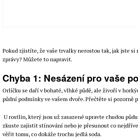
Pokud zjistíte, že vaše trvalky nerostou tak, jak jste si
zprávy? Můžete to napravit.
Chyba 1: Nesázení pro vaše p
Orlíčku se daří v bohaté, vlhké půdě, ale živoří v hor
půdní podmínky ve vašem dvoře. Přečtěte si pozorně popi
U rostlin, který jsou už zasazené upravte chudou půdu
zkuste zajistit stínování nebo je přesunout co nejdří
věřit tomu, co dokáže trochu jedlá soda.