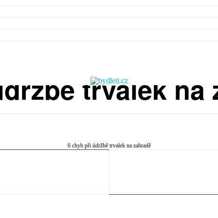
údržbě trvalek na
6 chyb při údržbě trvalek na zahradě