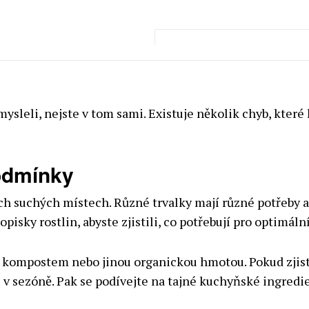
 mysleli, nejste v tom sami. Existuje několik chyb, které 
odmínky
kých suchých místech. Různé trvalky mají různé potřeby 
sky rostlin, abyste zjistili, co potřebují pro optimální
 kompostem nebo jinou organickou hmotou. Pokud zjistíte
ve v sezóně. Pak se podívejte na tajné kuchyňské ingre