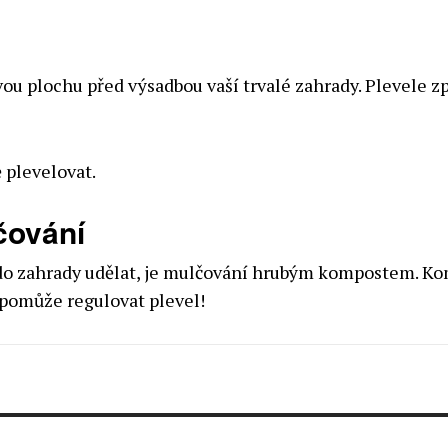
ovou plochu před výsadbou vaší trvalé zahrady. Plevele 
 plevelovat.
čování
ě do zahrady udělat, je mulčování hrubým kompostem. K
 pomůže regulovat plevel!