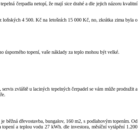
epelná čerpadla netopí, že mají sice drahé a dle jejich názoru kvalitní
z loňských 4 500. Kč na letošních 15 000 Kč, no, zkrátka zima byla o
ho úsporného topení, vaše náklady za teplo mohou být velké.
 servis zvláště u laciných tepelných čerpadel se vám může prodražit a
ře.
a je běžná dřevostavba, bungalov, 160 m2, s podlahovým topením. Od
topení a teplou vodu 27 kWh. dle investora, měsíční vytápění 1.200