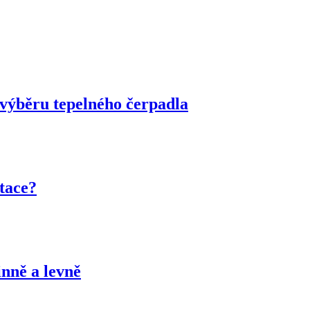
 výběru tepelného čerpadla
otace?
nně a levně