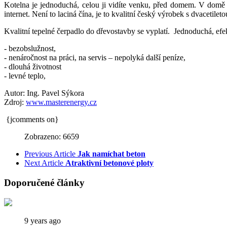
Kotelna je jednoduchá, celou ji vidíte venku, před domem. V domě j
internet. Není to laciná čína, je to kvalitní český výrobek s dvacetile
Kvalitní tepelné čerpadlo do dřevostavby se vyplatí. Jednoduchá, efe
- bezobslužnost,
- nenáročnost na práci, na servis – nepolyká další peníze,
- dlouhá životnost
- levné teplo,
Autor: Ing. Pavel Sýkora
Zdroj:
www.masterenergy.cz
{jcomments on}
Zobrazeno: 6659
Previous Article
Jak namíchat beton
Next Article
Atraktivní betonové ploty
Doporučené články
9 years ago