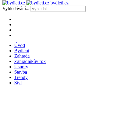
bydleti.cz
Vyhledávání...
Úvod
Bydlení
Zahrada
Zahradníkův rok
Úspory
Stavba
Trendy
Styl