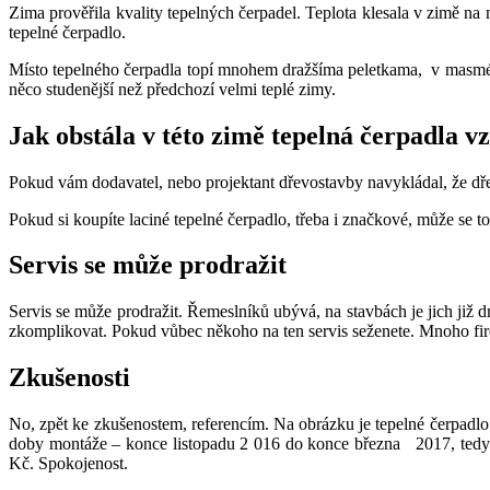
Zima prověřila kvality tepelných čerpadel. Teplota klesala v zimě na m
tepelné čerpadlo.
Místo tepelného čerpadla topí mnohem dražšíma peletkama, v masmédií
něco studenější než předchozí velmi teplé zimy.
Jak obstála v této zimě tepelná čerpadla 
Pokud vám dodavatel, nebo projektant dřevostavby navykládal, že dře
Pokud si koupíte laciné tepelné čerpadlo, třeba i značkové, může se to 
Servis se může prodražit
Servis se může prodražit. Řemeslníků ubývá, na stavbách je jich již 
zkomplikovat. Pokud vůbec někoho na ten servis seženete. Mnoho firem
Zkušenosti
No, zpět ke zkušenostem, referencím. Na obrázku je tepelné čerpad
doby montáže – konce listopadu 2 016 do konce března 2017, tedy v
Kč. Spokojenost.