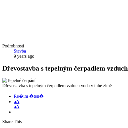
Podrobnosti
Stavba
9 years ago
Dřevostavba s tepelným čerpadlem vzduch
Dřevostavba s tepelným čerpadlem vzduch voda v tuhé zimě
Re�im �ten�
aA
aA
Share This