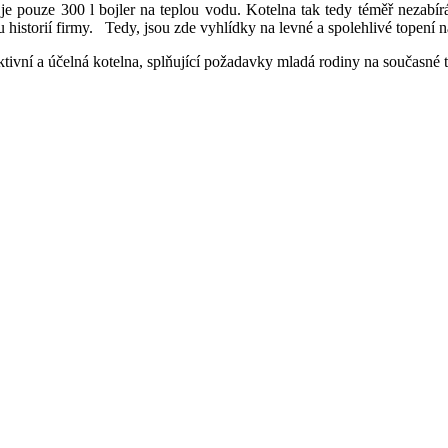
e pouze 300 l bojler na teplou vodu. Kotelna tak tedy téměř nezabír
tou historií firmy. Tedy, jsou zde vyhlídky na levné a spolehlivé topení 
ktivní a účelná kotelna, splňující požadavky mladá rodiny na současné 