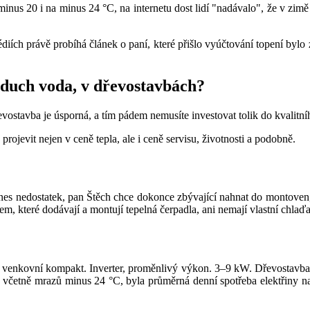
inus 20 i na minus 24 °C, na internetu dost lidí "nadávalo", že v zimě t
ch právě probíhá článek o paní, které přišlo vyúčtování topení bylo 
vzduch voda, v dřevostavbách?
vostavba je úsporná, a tím pádem nemusíte investovat tolik do kvalitní
projevit nejen v ceně tepla, ale i ceně servisu, životnosti a podobně.
dnes nedostatek, pan Štěch chce dokonce zbývající nahnat do montoven,
, které dodávají a montují tepelná čerpadla, ani nemají vlastní chlaďa
lo venkovní kompakt. Inverter, proměnlivý výkon. 3–9 kW. Dřevostavb
četně mrazů minus 24 °C, byla průměrná denní spotřeba elektřiny na 