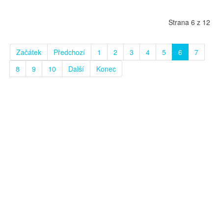
Strana 6 z 12
Začátek
Předchozí
1
2
3
4
5
6
7
8
9
10
Další
Konec